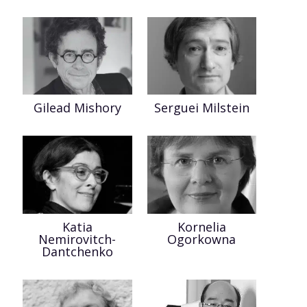
Gilead Mishory
Serguei Milstein
Katia
Kornelia
Nemirovitch-
Ogorkowna
Dantchenko