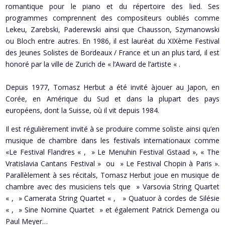
romantique pour le piano et du répertoire des lied. Ses
programmes comprennent des compositeurs oubliés comme
Lekeu, Zarebski, Paderewski ainsi que Chausson, Szymanowski
ou Bloch entre autres. En 1986, il est lauréat du XIXème Festival
des Jeunes Solistes de Bordeaux / France et un an plus tard, il est
honoré par la ville de Zurich de « l’Award de l’artiste « .
Depuis 1977, Tomasz Herbut a été invité àjouer au Japon, en
Corée, en Amérique du Sud et dans la plupart des pays
européens, dont la Suisse, où il vit depuis 1984.
Il est régulièrement invité à se produire comme soliste ainsi qu’en
musique de chambre dans les festivals internationaux comme
«Le Festival Flandres « , » Le Menuhin Festival Gstaad », « The
Vratislavia Cantans Festival » ou » Le Festival Chopin à Paris ».
Parallèlement à ses récitals, Tomasz Herbut joue en musique de
chambre avec des musiciens tels que » Varsovia String Quartet
« , » Camerata String Quartet « , » Quatuor à cordes de Silésie
« , » Sine Nomine Quartet » et également Patrick Demenga ou
Paul Meyer…