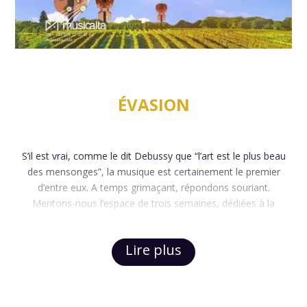
ÉVASION
S’il est vrai, comme le dit Debussy que “l’art est le plus beau
des mensonges”, la musique est certainement le premier
d’entre eux. A temps grimaçant, répondons souriant.
Mentons-nous l’espace de trois semaines, dédiées à la
beauté, l’illustration du génie, l’illusion et l’imaginaire qui nous
sont tant nécessaires.
Lire plus
Partageons la liberté que nous donne la musique, image
sonore, reçue par chacun de façon unique, autant de milliards
d’oreilles…Milliards de mondes sensibles.