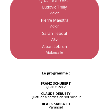
QUATUOR YAKO
Ludovic Thilly
Violon
Pierre Maestra
Violon
Sarah Teboul
Alto
Alban Lebrun
Violoncelle
Le programme :
FRANZ SCHUBERT
Quartettsatz
CLAUDE DEBUSSY
Quatuor à cordes en sol mineur
BLACK SABBATH
Paranoïd