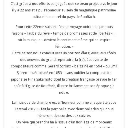
C’est grâce à nos efforts conjugués que ce beau projet a vu le jour
il y a 22 ans et a pu s’épanouir au sein du magnifique patrimoine
culturel et naturel du pays de Rouffach.
Pour cette 22ème saison, c’est un voyage onirique que nous
faisons – l’aube du rêve – temps de promesses et de libertés « …
où la musique… devient le sentiment même qui en inspira
l’émotion. »
Cette saison nous conduit vers un horizon élargi avec, aux côtés
des oeuvres du grand répertoire, la (re)découverte de
compositeurs comme Gérard Scronx – belge né en 1594 – ou Emil
Sjören – suédois né en 1853 – sans oublier la compositrice
japonaise Hina Sakamoto dont la création française prévue le 1er
août à l’Église de Rouffach, illustre brillamment son époque ; la
nôtre.
La musique de chambre est à l’honneur comme chaque été et ce
Festival 2017 lui fait la part belle avec deux ballades qui nous
mèneront des cordes aux cuivres.
Un rêve qui prendra fin à l’issue d’un florilège de morceaux