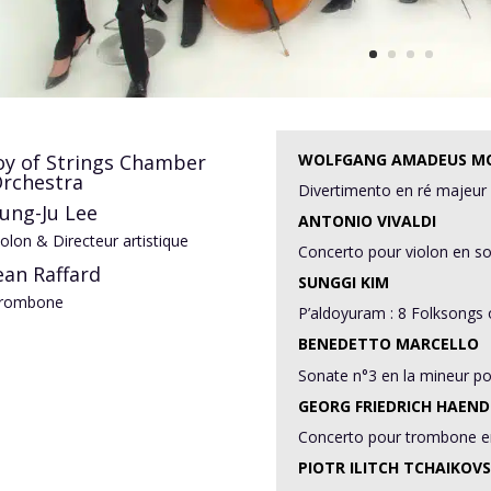
oy of Strings Chamber
WOLFGANG AMADEUS M
rchestra
Divertimento en ré majeur
ung-Ju Lee
ANTONIO VIVALDI
iolon & Directeur artistique
Concerto pour violon en so
ean Raffard
SUNGGI KIM
rombone
P’aldoyuram : 8 Folksongs
BENEDETTO MARCELLO
Sonate n°3 en la mineur p
GEORG FRIEDRICH HAEND
Concerto pour trombone e
PIOTR ILITCH TCHAIKOV