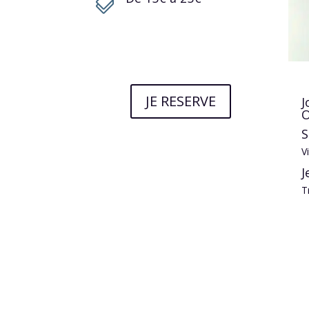

JE RESERVE
J
O
S
V
J
T