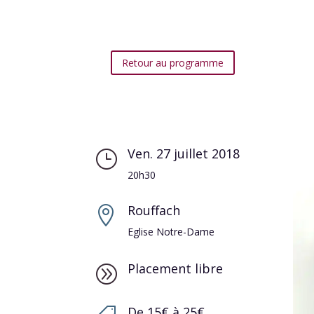
Retour au programme
Ven. 27 juillet 2018
}
20h30
Rouffach

Eglise Notre-Dame
Placement libre
A
De 15€ à 25€