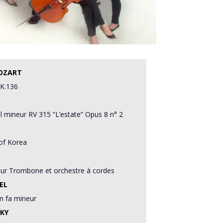
OZART
 K.136
l mineur RV 315 “L’estate” Opus 8 n° 2
 of Korea
our Trombone et orchestre à cordes
EL
n fa mineur
SKY