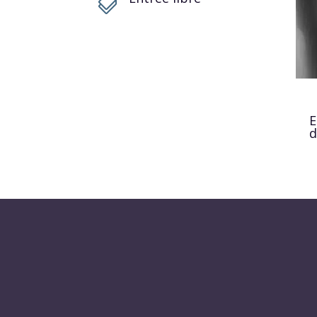

E
d