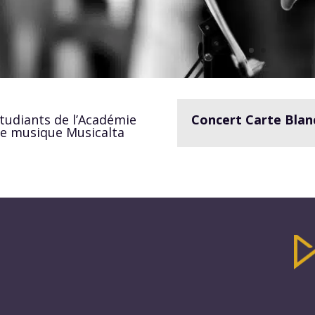
tudiants de l’Académie
Concert Carte Blan
e musique Musicalta