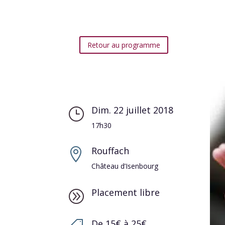
Retour au programme
Dim. 22 juillet 2018
}
17h30
Rouffach

Château d’Isenbourg
Placement libre
A
De 15€ à 25€