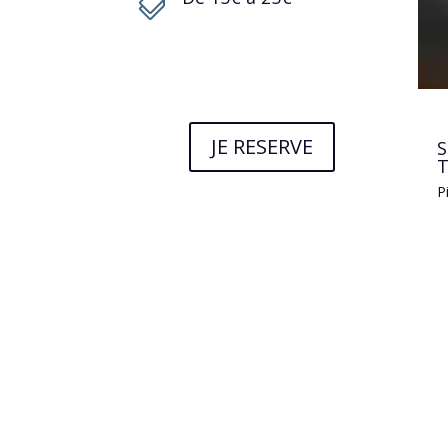

JE RESERVE
S
P