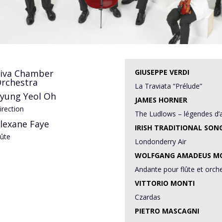
iva Chamber
GIUSEPPE VERDI
rchestra
La Traviata “Prélude”
yung Yeol Oh
JAMES HORNER
irection
The Ludlows – légendes d
lexane Faye
IRISH TRADITIONAL SON
lûte
Londonderry Air
WOLFGANG AMADEUS
M
Andante pour flûte et orch
VITTORIO MONTI
Czardas
PIETRO MASCAGNI