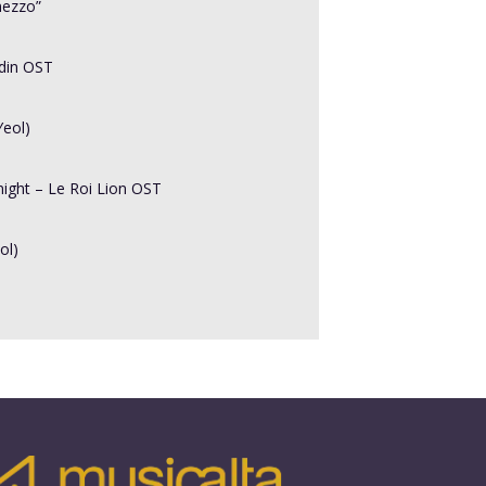
mezzo”
din OST
Yeol)
ight – Le Roi Lion OST
ol)