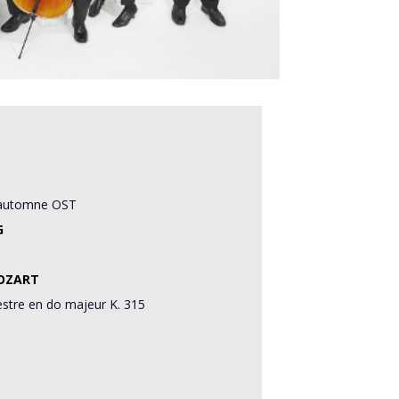
’automne OST
G
OZART
estre en do majeur K. 315