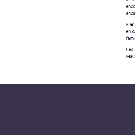
enco
anci
Pian
en c
fami
Ces 
Maud