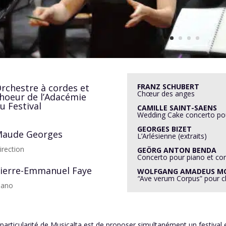
rchestre à cordes et
FRANZ SCHUBERT
Chœur des anges
hoeur de l’Adacémie
u Festival
CAMILLE SAINT-SAENS
Wedding Cake concerto pou
GEORGES BIZET
aude Georges
L’Arlésienne (extraits)
irection
GEÖRG ANTON BENDA
Concerto pour piano et co
ierre-Emmanuel Faye
WOLFGANG AMADEUS M
“
Ave verum Corpus” pour c
iano
a particularité de Musicalta est de proposer simultanément un festival 