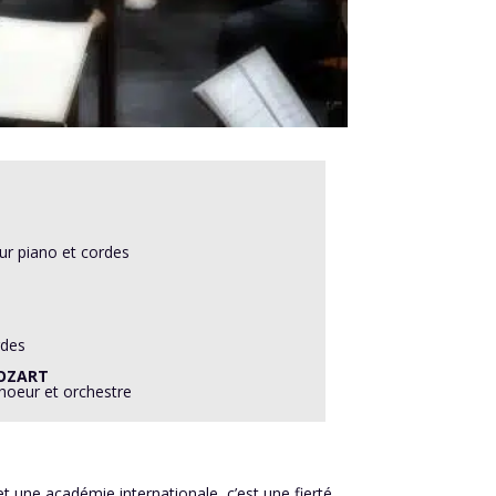
r piano et cordes
rdes
OZART
hoeur et orchestre
et une académie internationale, c’est une fierté