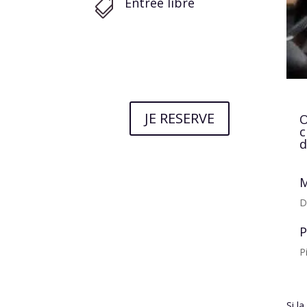
Entrée libre

JE RESERVE
O
c
d
M
D
P
P
Si l