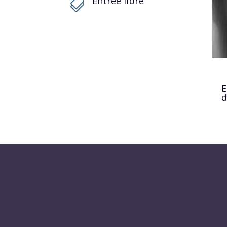
Entrée libre

E
d