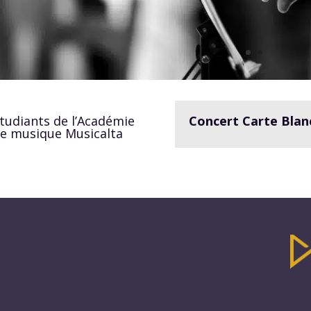
tudiants de l’Académie
Concert Carte Blan
e musique Musicalta