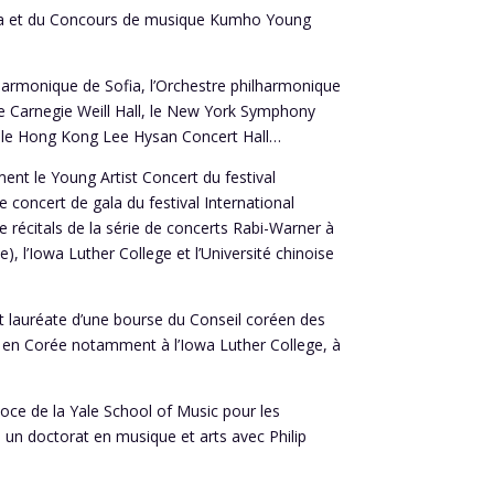
saka et du Concours de musique Kumho Young
hilharmonique de Sofia, l’Orchestre philharmonique
 le Carnegie Weill Hall, le New York Symphony
go, le Hong Kong Lee Hysan Concert Hall…
mment le
Young Artist Concert
du festival
le concert de gala du festival International
e récitals de la série de concerts Rabi-Warner à
 l’Iowa Luther College et l’Université chinoise
est lauréate d’une bourse du Conseil coréen des
 en Corée notamment à l’Iowa Luther College, à
oce de la Yale School of Music pour les
s un doctorat en musique et arts avec Philip