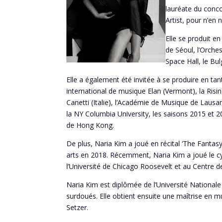
lauréate du conc
Artist, pour n’e
Elle se produit e
de Séoul, l’Orche
Space Hall, le Bu
Elle a également été invitée à se produire en t
international de musique Elan (Vermont), la
Risi
Canetti (Italie), l’Académie de Musique de Lausa
la NY Columbia University, les saisons 2015 et 
de Hong Kong.
De plus, Naria Kim a joué en récital ‘The Fantasy
arts en 2018. Récemment, Naria Kim a joué le c
l’Université de Chicago Roosevelt et au Centre d
Naria Kim est diplômée de l’Université National
surdoués. Elle obtient ensuite une maîtrise en m
Setzer.