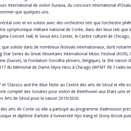
ours International de violon Eurasia, du concours International d’O
n nommer que quelques-uns.
n récital solo et en soliste avec des orchestres tels que l’orchestre p
stre symphonique militaire national de Corée, dans des lieux tels que
lgaria Concert Hall, le Seoul Arts Center, le Centre culturel de Chica
ant que soliste dans de nombreux festivals internationaux, dont nota
ng Star Series
du
Great Mountains International Music Festival
(KOR), 
nne (Suisse), la Fondation Sorodha (Anvers, Belgique), la 30e saison d
2017 du Mémorial de Dame Myra Hess à Chicago (WFMT 98.7 radio-live),
’ et ‘Classics and the Blue Note’ au Centre des arts de Séoul et elle 
ycle complet des Sonates pour violon de Beethoven aux Etats-unis et
es Arts de Séoul pour la saison 2019/2020.
e des arts de Corée où elle a participé au programme d’admission préc
usique et diplôme d’artiste à l’université Hyo Kang et Stony Brook pui