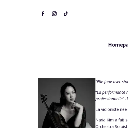
Homepa
“
Elle joue avec sin
“
La performance re
professionnelle
” 
La violoniste née
Naria Kim a fait 
Orchestra Soloist