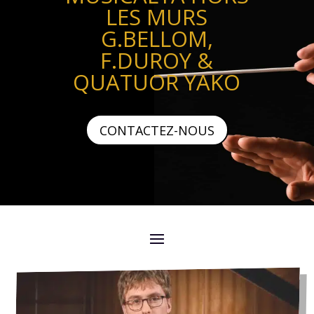
LES MURS
G.BELLOM,
F.DUROY &
QUATUOR YAKO
CONTACTEZ-NOUS