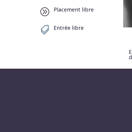
Placement libre
A
Entrée libre

E
d