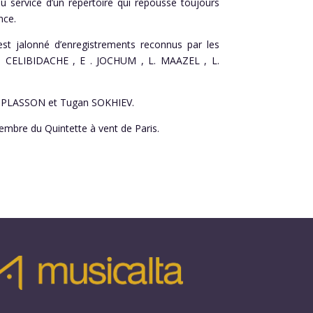
 service d’un répertoire qui repousse toujours
nce.
est jalonné d’enregistrements reconnus par les
 : S. CELIBIDACHE , E . JOCHUM , L. MAAZEL , L.
de M.PLASSON et Tugan SOKHIEV.
membre du Quintette à vent de Paris.