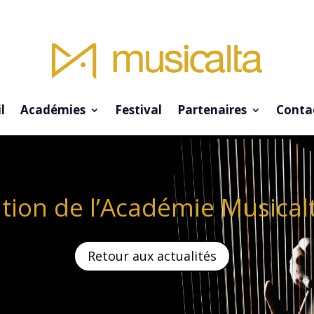
l
Académies
Festival
Partenaires
Conta
tion de l’Académie Musical
Retour aux actualités