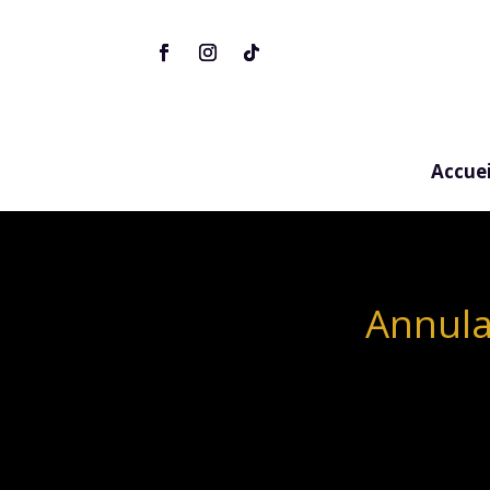
Accuei
Annula