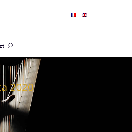
ct
ta 2020